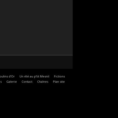
oulins d’Or
Un été au p’tit Mesnil
Fictions
s
Galerie
Contact
Chaînes
Plan site