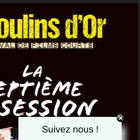
Suivez nous !
Set Youtube Channel ID