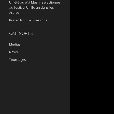
Un été au p’tit Mesnil sélectionné
au festival Un Écran dans les
Arbres
Ronan Nouri – Love code
CATÉGORIES
Médias
News
Tournages