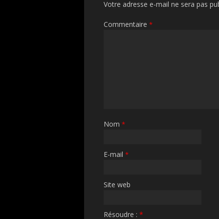
Votre adresse e-mail ne sera pas pub
Commentaire
*
Nom
*
E-mail
*
Site web
Résoudre :
*