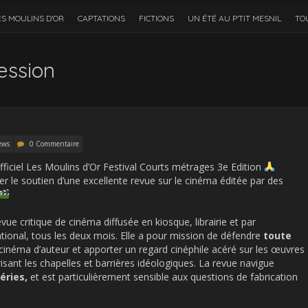
ES MOULINS D’OR
CAPTATIONS
FICTIONS
UN ÉTÉ AU P’TIT MESNIL
TO
ession
ews
0 Commentaire
ficiel Les Moulins d’Or Festival Courts métrages 3e Edition
le soutien d’une excellente revue sur le cinéma éditée par des
vue critique de cinéma diffusée en kiosque, librairie et par
tional, tous les deux mois. Elle a pour mission de défendre
toute
e cinéma d’auteur et apporter un regard cinéphile acéré sur les œuvres
isant les chapelles et barrières idéologiques. La revue navigue
éries,
et est particulièrement sensible aux questions de fabrication