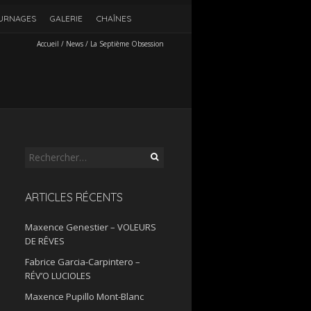
URNAGES
GALERIE
CHAÎNES
Accueil
/
News
/
La Septième Obsession
Rechercher :
ARTICLES RÉCENTS
Maxence Genestier – VOLEURS
DE RÊVES
Fabrice Garcia-Carpintero –
RÉV’O LUCIOLES
Maxence Pupillo Mont-Blanc