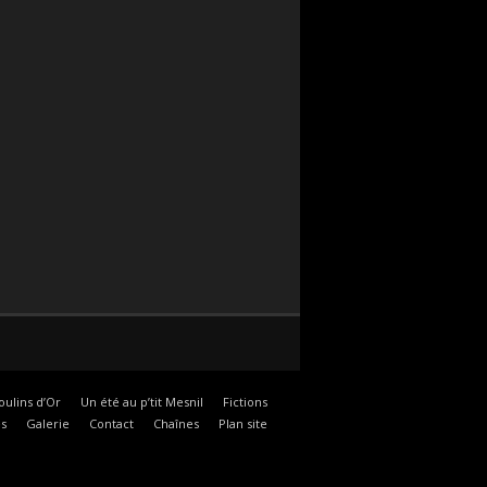
oulins d’Or
Un été au p’tit Mesnil
Fictions
s
Galerie
Contact
Chaînes
Plan site