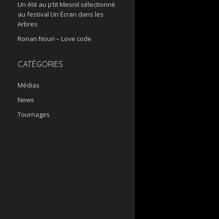
Un été au p’tit Mesnil sélectionné
au festival Un Écran dans les
Arbres
Ronan Nouri – Love code
CATÉGORIES
Médias
News
Tournages